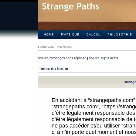
HOME
PHYSIQUE
CALCUL
PHILOSOPHIE
Connexion
Inscription
Voir les messages sans réponse
|
Voir les sujets actifs
Index du forum
strange
En accédant à “strangepaths.com” (d
“strangepaths.com”, “https://stra
d’être légalement responsable des 
d’être légalement responsable de to
ne pas accéder et/ou utiliser “str
ci à n’importe quel moment et nous