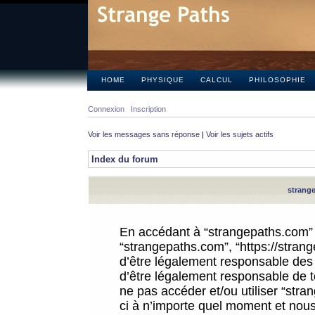
HOME
PHYSIQUE
CALCUL
PHILOSOPHIE
Connexion
Inscription
Voir les messages sans réponse
|
Voir les sujets actifs
Index du forum
strange
En accédant à “strangepaths.com” (d
“strangepaths.com”, “https://stra
d’être légalement responsable des 
d’être légalement responsable de to
ne pas accéder et/ou utiliser “str
ci à n’importe quel moment et nous