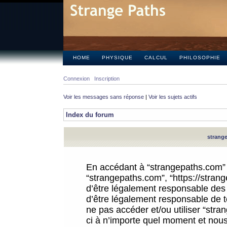
HOME
PHYSIQUE
CALCUL
PHILOSOPHIE
Connexion
Inscription
Voir les messages sans réponse
|
Voir les sujets actifs
Index du forum
strange
En accédant à “strangepaths.com” (d
“strangepaths.com”, “https://stra
d’être légalement responsable des 
d’être légalement responsable de to
ne pas accéder et/ou utiliser “str
ci à n’importe quel moment et nous