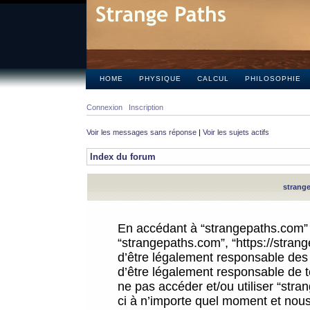
HOME
PHYSIQUE
CALCUL
PHILOSOPHIE
Connexion
Inscription
Voir les messages sans réponse
|
Voir les sujets actifs
Index du forum
strange
En accédant à “strangepaths.com” (d
“strangepaths.com”, “https://stra
d’être légalement responsable des 
d’être légalement responsable de to
ne pas accéder et/ou utiliser “str
ci à n’importe quel moment et nous