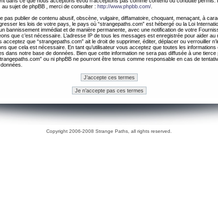
ement dans ce que nous acceptons et/ou n’acceptons pas comme contenu ou conduite permis. 
 au sujet de phpBB , merci de consulter :
http://www.phpbb.com/
.
 pas publier de contenu abusif, obscène, vulgaire, diffamatoire, choquant, menaçant, à cara
gresser les lois de votre pays, le pays où “strangepaths.com” est hébergé ou la Loi Internatio
un bannissement immédiat et de manière permanente, avec une notification de votre Fournis
geons que c’est nécessaire. L’adresse IP de tous les messages est enregistrée pour aider au
 acceptez que “strangepaths.com” ait le droit de supprimer, éditer, déplacer ou verrouiller n’
ns que cela est nécessaire. En tant qu’utilisateur vous acceptez que toutes les information
es dans notre base de données. Bien que cette information ne sera pas diffusée à une tierce 
trangepaths.com” ou ni phpBB ne pourront être tenus comme responsable en cas de tentativ
 données.
Copyright 2006-2008 Strange Paths, all rights reserved.