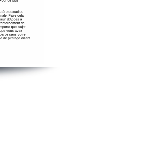
Pour de plus
ctère sexuel ou
nale. Faire cela
seur d’Accès à
 renforcement de
importe quel sujet
s que vous avez
partie sans votre
e de piratage visant