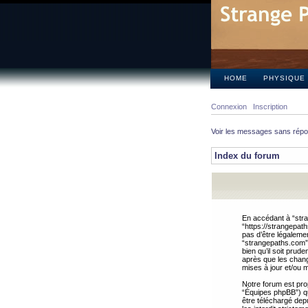
HOME
PHYSIQUE
Connexion
Inscription
Voir les messages sans rép
Index du forum
En accédant à “stra
“https://strangepat
pas d’être légalemen
“strangepaths.com”.
bien qu’il soit pru
après que les chang
mises à jour et/ou m
Notre forum est pro
“Équipes phpBB”) qui
être téléchargé dep