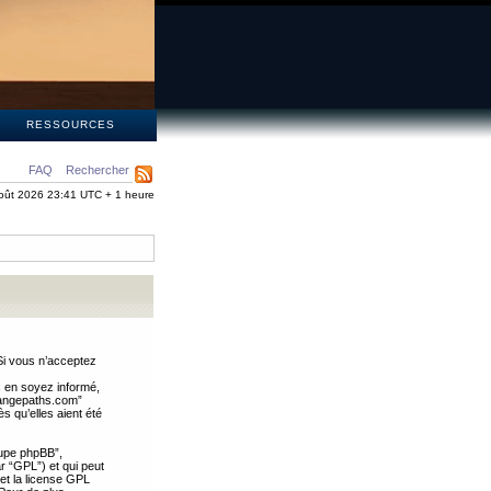
S
RESSOURCES
FAQ
Rechercher
oût 2026 23:41 UTC + 1 heure
Si vous n’acceptez
s en soyez informé,
trangepaths.com”
 qu’elles aient été
oupe phpBB”,
ar “GPL”) et qui peut
 et la license GPL