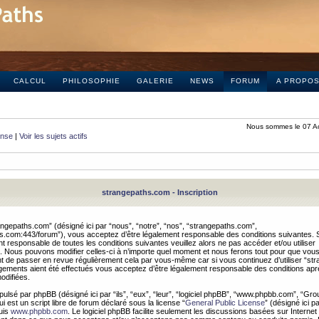
CALCUL
PHILOSOPHIE
GALERIE
NEWS
FORUM
A PROPO
Nous sommes le 07 A
onse
|
Voir les sujets actifs
strangepaths.com - Inscription
ngepaths.com” (désigné ici par “nous”, “notre”, “nos”, “strangepaths.com”,
hs.com:443/forum”), vous acceptez d’être légalement responsable des conditions suivantes. 
t responsable de toutes les conditions suivantes veuillez alors ne pas accéder et/ou utiliser
 Nous pouvons modifier celles-ci à n’importe quel moment et nous ferons tout pour que vou
dent de passer en revue régulièrement cela par vous-même car si vous continuez d’utiliser “s
ements aient été effectués vous acceptez d’être légalement responsable des conditions après
odifiées.
pulsé par phpBB (désigné ici par “ils”, “eux”, “leur”, “logiciel phpBB”, “www.phpbb.com”, “Gr
 est un script libre de forum déclaré sous la license “
General Public License
” (désigné ici p
uis
www.phpbb.com
. Le logiciel phpBB facilite seulement les discussions basées sur Internet