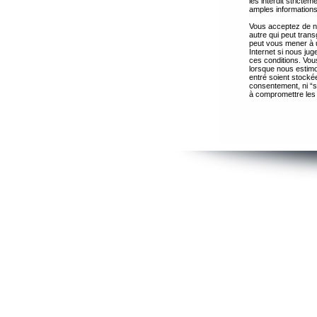
les interdit strict
amples informations
Vous acceptez de ne
autre qui peut trans
peut vous mener à 
Internet si nous ju
ces conditions. Vous
lorsque nous estimo
entré soient stocké
consentement, ni “s
à compromettre les