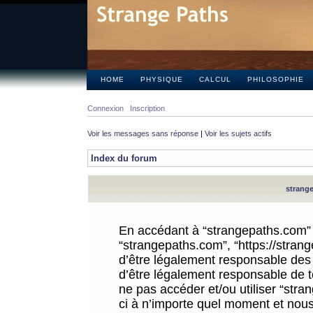
HOME
PHYSIQUE
CALCUL
PHILOSOPHIE
Connexion
Inscription
Voir les messages sans réponse
|
Voir les sujets actifs
Index du forum
strange
En accédant à “strangepaths.com” (d
“strangepaths.com”, “https://stra
d’être légalement responsable des 
d’être légalement responsable de to
ne pas accéder et/ou utiliser “str
ci à n’importe quel moment et nous