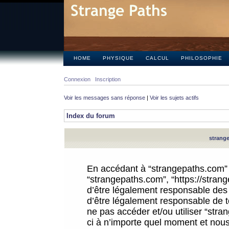
HOME
PHYSIQUE
CALCUL
PHILOSOPHIE
Connexion
Inscription
Voir les messages sans réponse
|
Voir les sujets actifs
Index du forum
strange
En accédant à “strangepaths.com” (d
“strangepaths.com”, “https://stra
d’être légalement responsable des 
d’être légalement responsable de to
ne pas accéder et/ou utiliser “str
ci à n’importe quel moment et nous