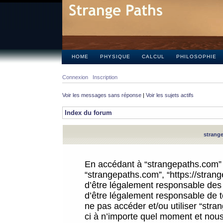
HOME
PHYSIQUE
CALCUL
PHILOSOPHIE
Connexion
Inscription
Voir les messages sans réponse
|
Voir les sujets actifs
Index du forum
strange
En accédant à “strangepaths.com” (d
“strangepaths.com”, “https://stra
d’être légalement responsable des 
d’être légalement responsable de to
ne pas accéder et/ou utiliser “str
ci à n’importe quel moment et nous