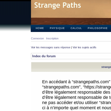
HOME
PHYSIQUE
CALCUL
PHILOSOPHIE
Connexion
Inscription
Voir les messages sans réponse
|
Voir les sujets actifs
Index du forum
strange
En accédant à “strangepaths.com” (d
“strangepaths.com”, “https://stra
d’être légalement responsable des 
d’être légalement responsable de to
ne pas accéder et/ou utiliser “str
ci à n’importe quel moment et nous