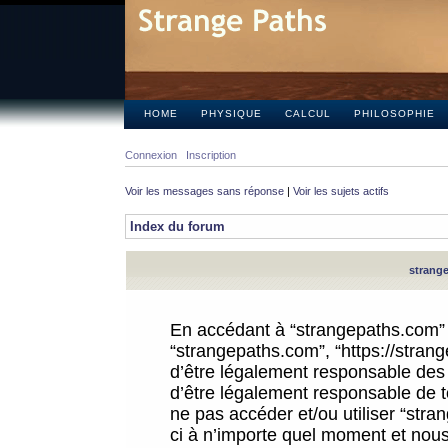
HOME
PHYSIQUE
CALCUL
PHILOSOPHIE
Connexion
Inscription
Voir les messages sans réponse
|
Voir les sujets actifs
Index du forum
strange
En accédant à “strangepaths.com” (d
“strangepaths.com”, “https://stra
d’être légalement responsable des 
d’être légalement responsable de to
ne pas accéder et/ou utiliser “str
ci à n’importe quel moment et nous