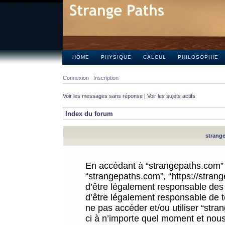
HOME
PHYSIQUE
CALCUL
PHILOSOPHIE
Connexion
Inscription
Voir les messages sans réponse
|
Voir les sujets actifs
Index du forum
strange
En accédant à “strangepaths.com” (d
“strangepaths.com”, “https://stra
d’être légalement responsable des 
d’être légalement responsable de to
ne pas accéder et/ou utiliser “str
ci à n’importe quel moment et nous