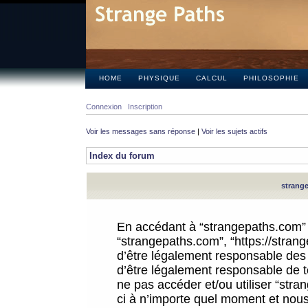
HOME
PHYSIQUE
CALCUL
PHILOSOPHIE
Connexion
Inscription
Voir les messages sans réponse
|
Voir les sujets actifs
Index du forum
strange
En accédant à “strangepaths.com” (d
“strangepaths.com”, “https://stra
d’être légalement responsable des 
d’être légalement responsable de to
ne pas accéder et/ou utiliser “str
ci à n’importe quel moment et nous