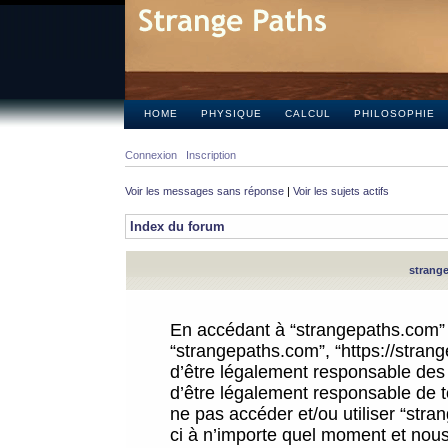
HOME
PHYSIQUE
CALCUL
PHILOSOPHIE
Connexion
Inscription
Voir les messages sans réponse
|
Voir les sujets actifs
Index du forum
strange
En accédant à “strangepaths.com” (d
“strangepaths.com”, “https://stra
d’être légalement responsable des 
d’être légalement responsable de to
ne pas accéder et/ou utiliser “str
ci à n’importe quel moment et nous