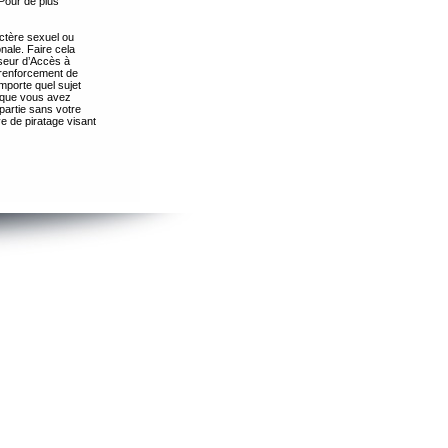
Pour de plus
ctère sexuel ou
nale. Faire cela
seur d’Accès à
 renforcement de
importe quel sujet
s que vous avez
partie sans votre
e de piratage visant