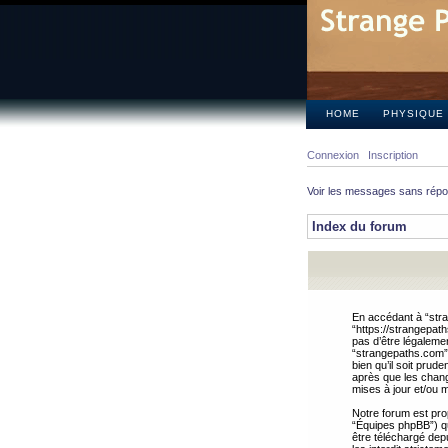
HOME
PHYSIQUE
Connexion
Inscription
Voir les messages sans rép
Index du forum
En accédant à “stra
“https://strangepat
pas d’être légalemen
“strangepaths.com”.
bien qu’il soit pru
après que les chang
mises à jour et/ou m
Notre forum est pro
“Équipes phpBB”) qui
être téléchargé dep