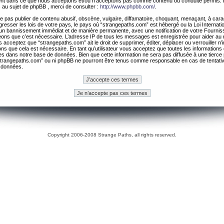
ement dans ce que nous acceptons et/ou n’acceptons pas comme contenu ou conduite permis. 
 au sujet de phpBB , merci de consulter :
http://www.phpbb.com/
.
 pas publier de contenu abusif, obscène, vulgaire, diffamatoire, choquant, menaçant, à cara
gresser les lois de votre pays, le pays où “strangepaths.com” est hébergé ou la Loi Internatio
un bannissement immédiat et de manière permanente, avec une notification de votre Fournis
geons que c’est nécessaire. L’adresse IP de tous les messages est enregistrée pour aider au
 acceptez que “strangepaths.com” ait le droit de supprimer, éditer, déplacer ou verrouiller n’
ns que cela est nécessaire. En tant qu’utilisateur vous acceptez que toutes les information
es dans notre base de données. Bien que cette information ne sera pas diffusée à une tierce 
trangepaths.com” ou ni phpBB ne pourront être tenus comme responsable en cas de tentativ
 données.
Copyright 2006-2008 Strange Paths, all rights reserved.