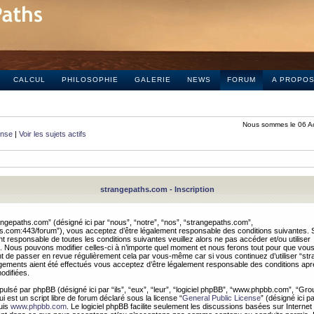
CALCUL
PHILOSOPHIE
GALERIE
NEWS
FORUM
A PROPO
Nous sommes le 06 A
onse
|
Voir les sujets actifs
strangepaths.com - Inscription
ngepaths.com” (désigné ici par “nous”, “notre”, “nos”, “strangepaths.com”,
hs.com:443/forum”), vous acceptez d’être légalement responsable des conditions suivantes. 
t responsable de toutes les conditions suivantes veuillez alors ne pas accéder et/ou utiliser
 Nous pouvons modifier celles-ci à n’importe quel moment et nous ferons tout pour que vou
dent de passer en revue régulièrement cela par vous-même car si vous continuez d’utiliser “s
ements aient été effectués vous acceptez d’être légalement responsable des conditions après
odifiées.
pulsé par phpBB (désigné ici par “ils”, “eux”, “leur”, “logiciel phpBB”, “www.phpbb.com”, “Gr
 est un script libre de forum déclaré sous la license “
General Public License
” (désigné ici p
uis
www.phpbb.com
. Le logiciel phpBB facilite seulement les discussions basées sur Internet