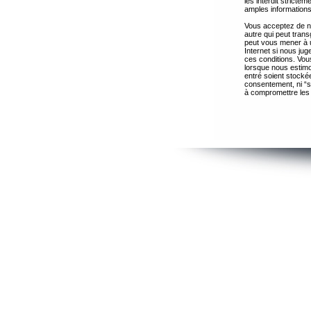
les interdit strict
amples informations
Vous acceptez de ne
autre qui peut trans
peut vous mener à 
Internet si nous ju
ces conditions. Vous
lorsque nous estimo
entré soient stocké
consentement, ni “s
à compromettre les