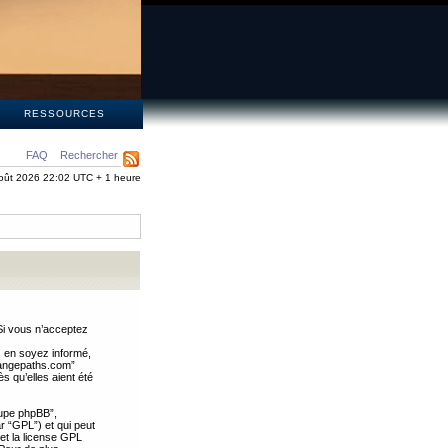
S
RESSOURCES
FAQ
Rechercher
oût 2026 22:02 UTC + 1 heure
Si vous n’acceptez
s en soyez informé,
trangepaths.com”
 qu’elles aient été
oupe phpBB”,
ar “GPL”) et qui peut
 et la license GPL