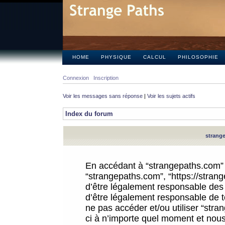
HOME
PHYSIQUE
CALCUL
PHILOSOPHIE
Connexion
Inscription
Voir les messages sans réponse
|
Voir les sujets actifs
Index du forum
strange
En accédant à “strangepaths.com” (d
“strangepaths.com”, “https://stra
d’être légalement responsable des 
d’être légalement responsable de to
ne pas accéder et/ou utiliser “str
ci à n’importe quel moment et nous