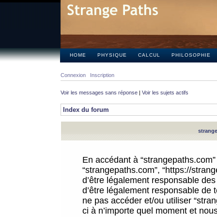
HOME
PHYSIQUE
CALCUL
PHILOSOPHIE
Connexion
Inscription
Voir les messages sans réponse
|
Voir les sujets actifs
Index du forum
strange
En accédant à “strangepaths.com” (d
“strangepaths.com”, “https://stra
d’être légalement responsable des 
d’être légalement responsable de to
ne pas accéder et/ou utiliser “str
ci à n’importe quel moment et nous