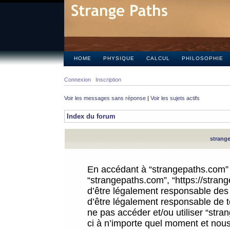
HOME
PHYSIQUE
CALCUL
PHILOSOPHIE
Connexion
Inscription
Voir les messages sans réponse
|
Voir les sujets actifs
Index du forum
strange
En accédant à “strangepaths.com” (d
“strangepaths.com”, “https://stra
d’être légalement responsable des 
d’être légalement responsable de to
ne pas accéder et/ou utiliser “str
ci à n’importe quel moment et nous