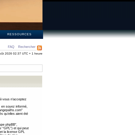
S
RESSOURCES
FAQ
Rechercher
oût 2026 02:37 UTC + 1 heure
Si vous n’acceptez
s en soyez informé,
trangepaths.com”
 qu’elles aient été
oupe phpBB”,
ar “GPL”) et qui peut
 et la license GPL