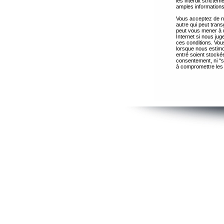
les interdit strict
amples informations
Vous acceptez de ne
autre qui peut trans
peut vous mener à 
Internet si nous ju
ces conditions. Vous
lorsque nous estimo
entré soient stocké
consentement, ni “s
à compromettre les