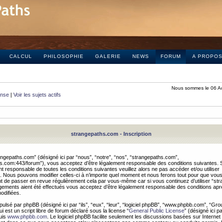
CALCUL
PHILOSOPHIE
GALERIE
NEWS
FORUM
A PROPO
Nous sommes le 06 A
onse
|
Voir les sujets actifs
strangepaths.com - Inscription
ngepaths.com” (désigné ici par “nous”, “notre”, “nos”, “strangepaths.com”,
hs.com:443/forum”), vous acceptez d’être légalement responsable des conditions suivantes. 
t responsable de toutes les conditions suivantes veuillez alors ne pas accéder et/ou utiliser
 Nous pouvons modifier celles-ci à n’importe quel moment et nous ferons tout pour que vou
dent de passer en revue régulièrement cela par vous-même car si vous continuez d’utiliser “s
ements aient été effectués vous acceptez d’être légalement responsable des conditions après
odifiées.
pulsé par phpBB (désigné ici par “ils”, “eux”, “leur”, “logiciel phpBB”, “www.phpbb.com”, “Gr
 est un script libre de forum déclaré sous la license “
General Public License
” (désigné ici p
uis
www.phpbb.com
. Le logiciel phpBB facilite seulement les discussions basées sur Internet