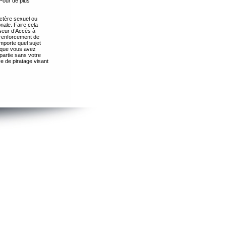
Pour de plus
ctère sexuel ou
nale. Faire cela
seur d’Accès à
 renforcement de
importe quel sujet
s que vous avez
partie sans votre
e de piratage visant