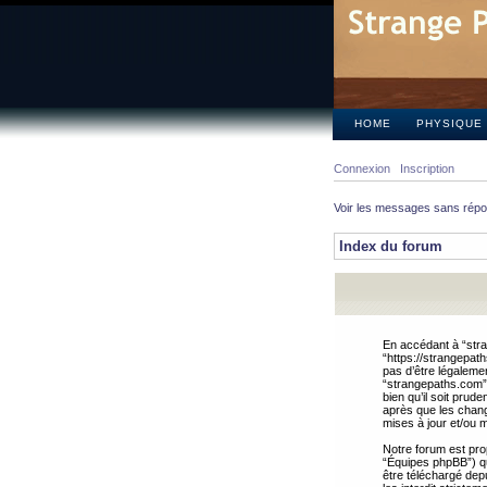
HOME
PHYSIQUE
Connexion
Inscription
Voir les messages sans rép
Index du forum
En accédant à “stra
“https://strangepat
pas d’être légalemen
“strangepaths.com”.
bien qu’il soit pru
après que les chang
mises à jour et/ou m
Notre forum est pro
“Équipes phpBB”) qui
être téléchargé dep