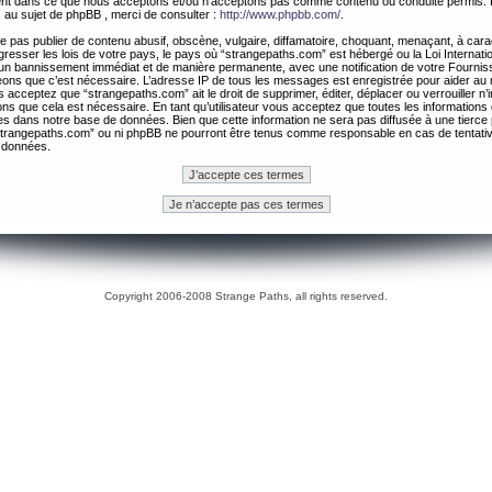
ement dans ce que nous acceptons et/ou n’acceptons pas comme contenu ou conduite permis. 
 au sujet de phpBB , merci de consulter :
http://www.phpbb.com/
.
 pas publier de contenu abusif, obscène, vulgaire, diffamatoire, choquant, menaçant, à cara
gresser les lois de votre pays, le pays où “strangepaths.com” est hébergé ou la Loi Internatio
un bannissement immédiat et de manière permanente, avec une notification de votre Fournis
geons que c’est nécessaire. L’adresse IP de tous les messages est enregistrée pour aider au
 acceptez que “strangepaths.com” ait le droit de supprimer, éditer, déplacer ou verrouiller n’
ns que cela est nécessaire. En tant qu’utilisateur vous acceptez que toutes les information
es dans notre base de données. Bien que cette information ne sera pas diffusée à une tierce 
trangepaths.com” ou ni phpBB ne pourront être tenus comme responsable en cas de tentativ
 données.
Copyright 2006-2008 Strange Paths, all rights reserved.