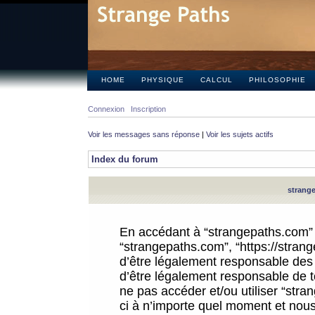
HOME
PHYSIQUE
CALCUL
PHILOSOPHIE
Connexion
Inscription
Voir les messages sans réponse
|
Voir les sujets actifs
Index du forum
strange
En accédant à “strangepaths.com” (d
“strangepaths.com”, “https://stra
d’être légalement responsable des 
d’être légalement responsable de to
ne pas accéder et/ou utiliser “str
ci à n’importe quel moment et nous