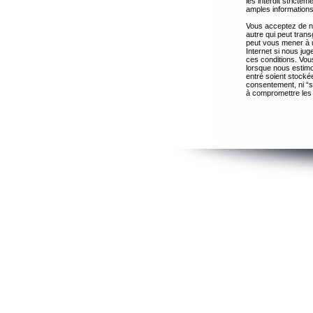
les interdit strict
amples informations
Vous acceptez de ne
autre qui peut trans
peut vous mener à 
Internet si nous ju
ces conditions. Vous
lorsque nous estimo
entré soient stocké
consentement, ni “s
à compromettre les