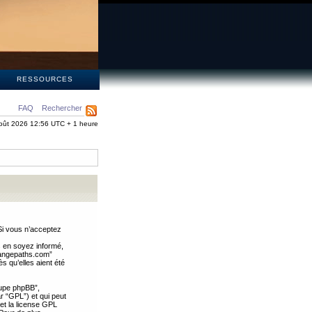
S
RESSOURCES
FAQ
Rechercher
oût 2026 12:56 UTC + 1 heure
Si vous n’acceptez
s en soyez informé,
trangepaths.com”
 qu’elles aient été
oupe phpBB”,
ar “GPL”) et qui peut
 et la license GPL