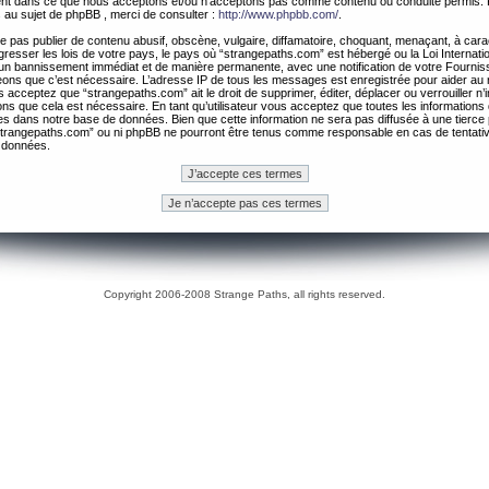
ement dans ce que nous acceptons et/ou n’acceptons pas comme contenu ou conduite permis. 
 au sujet de phpBB , merci de consulter :
http://www.phpbb.com/
.
 pas publier de contenu abusif, obscène, vulgaire, diffamatoire, choquant, menaçant, à cara
gresser les lois de votre pays, le pays où “strangepaths.com” est hébergé ou la Loi Internatio
un bannissement immédiat et de manière permanente, avec une notification de votre Fournis
geons que c’est nécessaire. L’adresse IP de tous les messages est enregistrée pour aider au
 acceptez que “strangepaths.com” ait le droit de supprimer, éditer, déplacer ou verrouiller n’
ns que cela est nécessaire. En tant qu’utilisateur vous acceptez que toutes les information
es dans notre base de données. Bien que cette information ne sera pas diffusée à une tierce 
trangepaths.com” ou ni phpBB ne pourront être tenus comme responsable en cas de tentativ
 données.
Copyright 2006-2008 Strange Paths, all rights reserved.