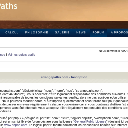
CALCUL
PHILOSOPHIE
GALERIE
NEWS
FORUM
A PROPO
Nous sommes le 09 A
onse
|
Voir les sujets actifs
strangepaths.com - Inscription
ngepaths.com” (désigné ici par “nous”, “notre”, “nos”, “strangepaths.com”,
hs.com:443/forum”), vous acceptez d’être légalement responsable des conditions suivantes. 
t responsable de toutes les conditions suivantes veuillez alors ne pas accéder et/ou utiliser
 Nous pouvons modifier celles-ci à n’importe quel moment et nous ferons tout pour que vou
dent de passer en revue régulièrement cela par vous-même car si vous continuez d’utiliser “s
ements aient été effectués vous acceptez d’être légalement responsable des conditions après
odifiées.
pulsé par phpBB (désigné ici par “ils”, “eux”, “leur”, “logiciel phpBB”, “www.phpbb.com”, “Gr
 est un script libre de forum déclaré sous la license “
General Public License
” (désigné ici p
uis
www.phpbb.com
. Le logiciel phpBB facilite seulement les discussions basées sur Internet