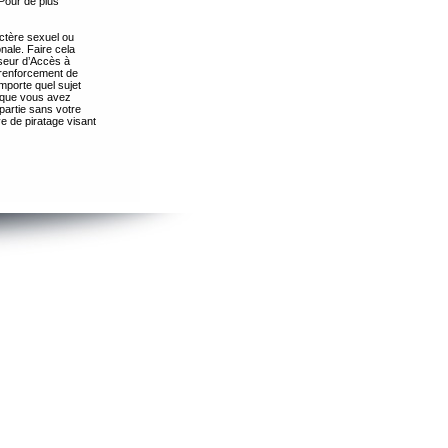
Pour de plus
ctère sexuel ou
nale. Faire cela
seur d’Accès à
 renforcement de
importe quel sujet
s que vous avez
partie sans votre
e de piratage visant