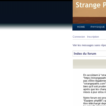
HOME
PHYSIQUE
Connexion
Inscription
Voir les messages sans rép
Index du forum
En accédant à “stra
“https://strangepat
pas d’être légalemen
“strangepaths.com”.
bien qu’il soit pru
après que les chang
mises à jour et/ou m
Notre forum est pro
“Équipes phpBB”) qui
être téléchargé dep