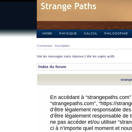
HOME
PHYSIQUE
CALCUL
PHILOSOPHIE
Connexion
Inscription
Voir les messages sans réponse
|
Voir les sujets actifs
Index du forum
strange
En accédant à “strangepaths.com” (d
“strangepaths.com”, “https://stra
d’être légalement responsable des 
d’être légalement responsable de to
ne pas accéder et/ou utiliser “str
ci à n’importe quel moment et nous