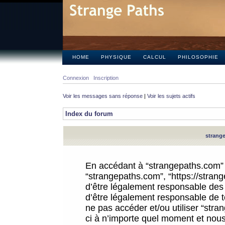
HOME
PHYSIQUE
CALCUL
PHILOSOPHIE
Connexion
Inscription
Voir les messages sans réponse
|
Voir les sujets actifs
Index du forum
strange
En accédant à “strangepaths.com” (d
“strangepaths.com”, “https://stra
d’être légalement responsable des 
d’être légalement responsable de to
ne pas accéder et/ou utiliser “str
ci à n’importe quel moment et nous