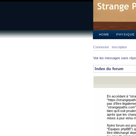
HOME
PHYSIQUE
Connexion
Inscription
Voir les messages sans rép
Index du forum
En accédant à “stra
“https://strangepat
pas d’être légalemen
“strangepaths.com”.
bien qu’il soit pru
après que les chang
mises à jour et/ou m
Notre forum est pro
“Équipes phpBB”) qui
être téléchargé dep