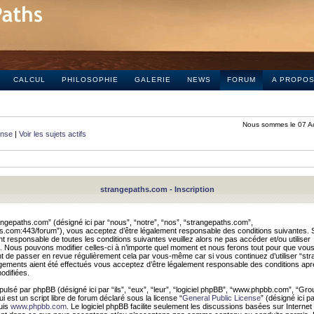
CALCUL
PHILOSOPHIE
GALERIE
NEWS
FORUM
A PROPO
Nous sommes le 07 A
onse
|
Voir les sujets actifs
strangepaths.com - Inscription
ngepaths.com” (désigné ici par “nous”, “notre”, “nos”, “strangepaths.com”,
hs.com:443/forum”), vous acceptez d’être légalement responsable des conditions suivantes. 
t responsable de toutes les conditions suivantes veuillez alors ne pas accéder et/ou utiliser
 Nous pouvons modifier celles-ci à n’importe quel moment et nous ferons tout pour que vou
dent de passer en revue régulièrement cela par vous-même car si vous continuez d’utiliser “s
ements aient été effectués vous acceptez d’être légalement responsable des conditions après
odifiées.
pulsé par phpBB (désigné ici par “ils”, “eux”, “leur”, “logiciel phpBB”, “www.phpbb.com”, “Gr
 est un script libre de forum déclaré sous la license “
General Public License
” (désigné ici p
uis
www.phpbb.com
. Le logiciel phpBB facilite seulement les discussions basées sur Internet