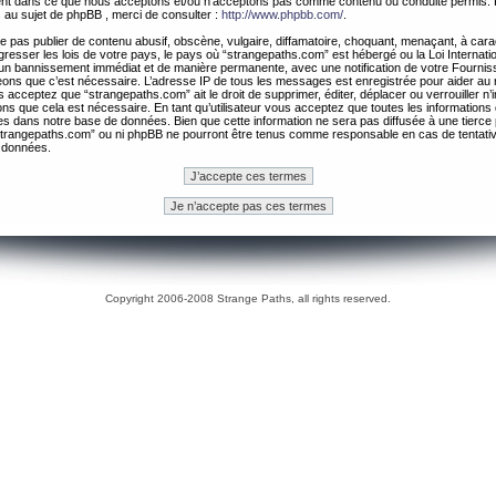
ement dans ce que nous acceptons et/ou n’acceptons pas comme contenu ou conduite permis. 
 au sujet de phpBB , merci de consulter :
http://www.phpbb.com/
.
 pas publier de contenu abusif, obscène, vulgaire, diffamatoire, choquant, menaçant, à cara
gresser les lois de votre pays, le pays où “strangepaths.com” est hébergé ou la Loi Internatio
un bannissement immédiat et de manière permanente, avec une notification de votre Fournis
geons que c’est nécessaire. L’adresse IP de tous les messages est enregistrée pour aider au
 acceptez que “strangepaths.com” ait le droit de supprimer, éditer, déplacer ou verrouiller n’
ns que cela est nécessaire. En tant qu’utilisateur vous acceptez que toutes les information
es dans notre base de données. Bien que cette information ne sera pas diffusée à une tierce 
trangepaths.com” ou ni phpBB ne pourront être tenus comme responsable en cas de tentativ
 données.
Copyright 2006-2008 Strange Paths, all rights reserved.