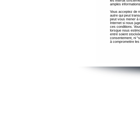
les interdit strict
amples informations
Vous acceptez de ne
autre qui peut trans
peut vous mener à 
Internet si nous ju
ces conditions. Vous
lorsque nous estimo
entré soient stocké
consentement, ni “s
à compromettre les