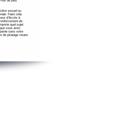
Pour de plus
ctère sexuel ou
nale. Faire cela
seur d’Accès à
 renforcement de
importe quel sujet
s que vous avez
partie sans votre
e de piratage visant