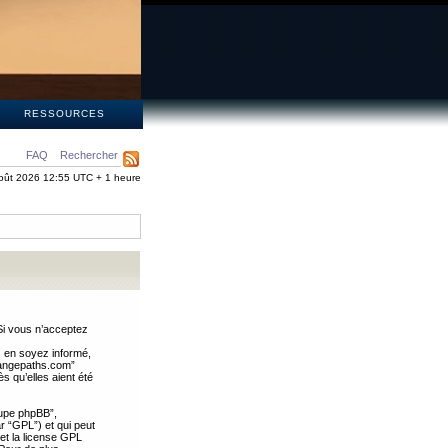
S
RESSOURCES
FAQ
Rechercher
oût 2026 12:55 UTC + 1 heure
Si vous n’acceptez
s en soyez informé,
trangepaths.com”
 qu’elles aient été
oupe phpBB”,
ar “GPL”) et qui peut
 et la license GPL