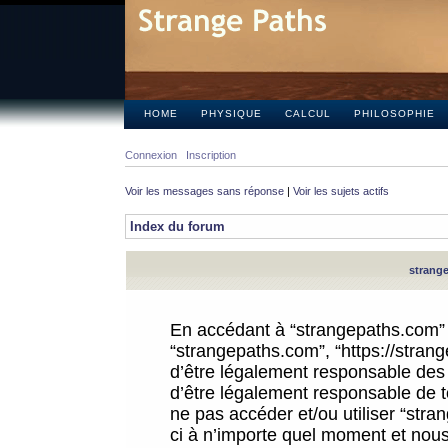
HOME
PHYSIQUE
CALCUL
PHILOSOPHIE
Connexion
Inscription
Voir les messages sans réponse
|
Voir les sujets actifs
Index du forum
strange
En accédant à “strangepaths.com” (d
“strangepaths.com”, “https://stra
d’être légalement responsable des 
d’être légalement responsable de to
ne pas accéder et/ou utiliser “str
ci à n’importe quel moment et nous