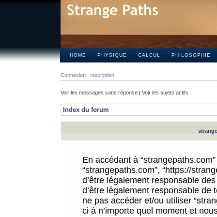
HOME
PHYSIQUE
CALCUL
PHILOSOPHIE
Connexion
Inscription
Voir les messages sans réponse
|
Voir les sujets actifs
Index du forum
strange
En accédant à “strangepaths.com” (d
“strangepaths.com”, “https://stra
d’être légalement responsable des 
d’être légalement responsable de to
ne pas accéder et/ou utiliser “str
ci à n’importe quel moment et nous