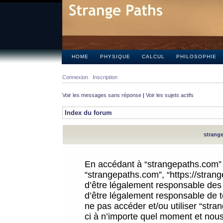
HOME
PHYSIQUE
CALCUL
PHILOSOPHIE
Connexion
Inscription
Voir les messages sans réponse
|
Voir les sujets actifs
Index du forum
strange
En accédant à “strangepaths.com” (d
“strangepaths.com”, “https://stra
d’être légalement responsable des 
d’être légalement responsable de to
ne pas accéder et/ou utiliser “str
ci à n’importe quel moment et nous