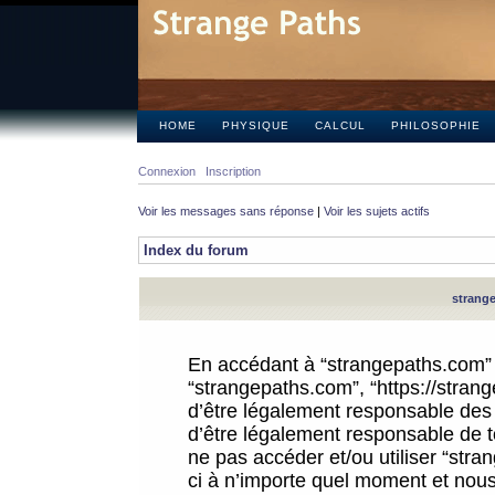
HOME
PHYSIQUE
CALCUL
PHILOSOPHIE
Connexion
Inscription
Voir les messages sans réponse
|
Voir les sujets actifs
Index du forum
strange
En accédant à “strangepaths.com” (d
“strangepaths.com”, “https://stra
d’être légalement responsable des 
d’être légalement responsable de to
ne pas accéder et/ou utiliser “str
ci à n’importe quel moment et nous