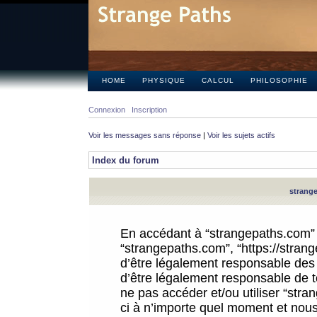
HOME
PHYSIQUE
CALCUL
PHILOSOPHIE
Connexion
Inscription
Voir les messages sans réponse
|
Voir les sujets actifs
Index du forum
strange
En accédant à “strangepaths.com” (d
“strangepaths.com”, “https://stra
d’être légalement responsable des 
d’être légalement responsable de to
ne pas accéder et/ou utiliser “str
ci à n’importe quel moment et nous