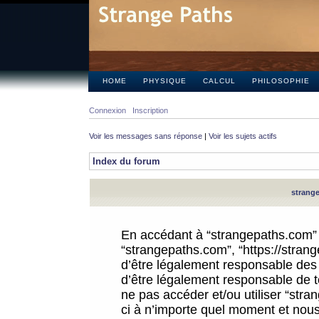
HOME
PHYSIQUE
CALCUL
PHILOSOPHIE
Connexion
Inscription
Voir les messages sans réponse
|
Voir les sujets actifs
Index du forum
strange
En accédant à “strangepaths.com” (d
“strangepaths.com”, “https://stra
d’être légalement responsable des 
d’être légalement responsable de to
ne pas accéder et/ou utiliser “str
ci à n’importe quel moment et nous