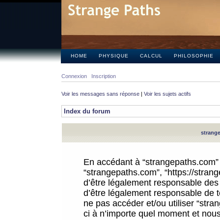
HOME
PHYSIQUE
CALCUL
PHILOSOPHIE
Connexion
Inscription
Voir les messages sans réponse
|
Voir les sujets actifs
Index du forum
strange
En accédant à “strangepaths.com” (d
“strangepaths.com”, “https://stra
d’être légalement responsable des 
d’être légalement responsable de to
ne pas accéder et/ou utiliser “str
ci à n’importe quel moment et nous