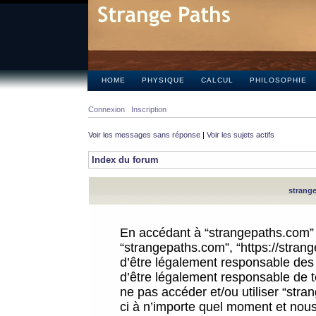
HOME
PHYSIQUE
CALCUL
PHILOSOPHIE
Connexion
Inscription
Voir les messages sans réponse
|
Voir les sujets actifs
Index du forum
strange
En accédant à “strangepaths.com” (d
“strangepaths.com”, “https://stra
d’être légalement responsable des 
d’être légalement responsable de to
ne pas accéder et/ou utiliser “str
ci à n’importe quel moment et nous