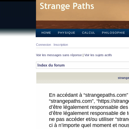
HOME
PHYSIQUE
CALCUL
PHILOSOPHIE
Connexion
Inscription
Voir les messages sans réponse
|
Voir les sujets actifs
Index du forum
strange
En accédant à “strangepaths.com” (d
“strangepaths.com”, “https://stra
d’être légalement responsable des 
d’être légalement responsable de to
ne pas accéder et/ou utiliser “str
ci à n’importe quel moment et nous