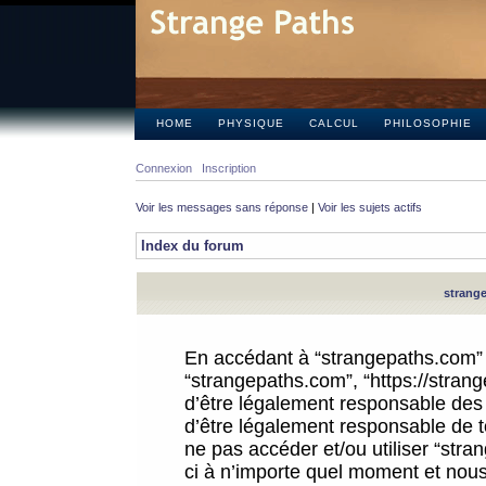
HOME
PHYSIQUE
CALCUL
PHILOSOPHIE
Connexion
Inscription
Voir les messages sans réponse
|
Voir les sujets actifs
Index du forum
strange
En accédant à “strangepaths.com” (d
“strangepaths.com”, “https://stra
d’être légalement responsable des 
d’être légalement responsable de to
ne pas accéder et/ou utiliser “str
ci à n’importe quel moment et nous