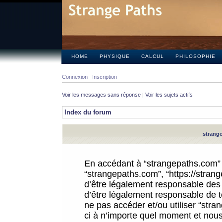
HOME
PHYSIQUE
CALCUL
PHILOSOPHIE
Connexion
Inscription
Voir les messages sans réponse
|
Voir les sujets actifs
Index du forum
strange
En accédant à “strangepaths.com” (d
“strangepaths.com”, “https://stra
d’être légalement responsable des 
d’être légalement responsable de to
ne pas accéder et/ou utiliser “str
ci à n’importe quel moment et nous