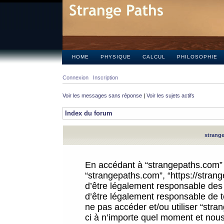
HOME
PHYSIQUE
CALCUL
PHILOSOPHIE
Connexion
Inscription
Voir les messages sans réponse
|
Voir les sujets actifs
Index du forum
strange
En accédant à “strangepaths.com” (d
“strangepaths.com”, “https://stra
d’être légalement responsable des 
d’être légalement responsable de to
ne pas accéder et/ou utiliser “str
ci à n’importe quel moment et nous