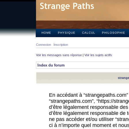
HOME
PHYSIQUE
CALCUL
PHILOSOPHIE
Connexion
Inscription
Voir les messages sans réponse
|
Voir les sujets actifs
Index du forum
strange
En accédant à “strangepaths.com” (d
“strangepaths.com”, “https://stra
d’être légalement responsable des 
d’être légalement responsable de to
ne pas accéder et/ou utiliser “str
ci à n’importe quel moment et nous