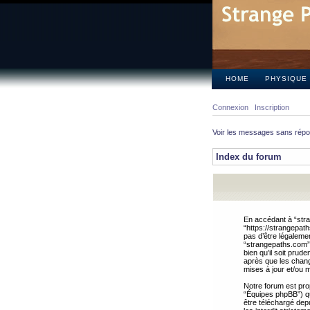
HOME
PHYSIQUE
Connexion
Inscription
Voir les messages sans rép
Index du forum
En accédant à “stra
“https://strangepat
pas d’être légalemen
“strangepaths.com”.
bien qu’il soit pru
après que les chang
mises à jour et/ou m
Notre forum est pro
“Équipes phpBB”) qui
être téléchargé dep