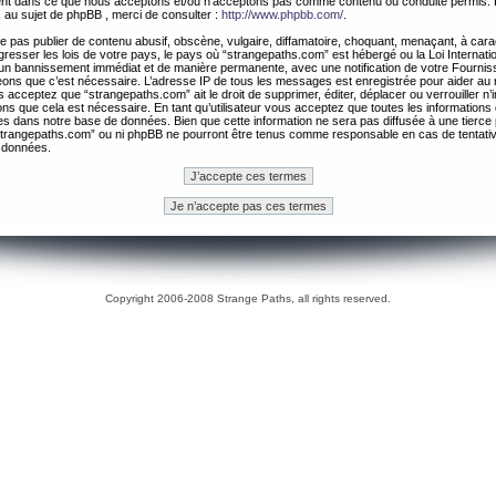
ement dans ce que nous acceptons et/ou n’acceptons pas comme contenu ou conduite permis. 
 au sujet de phpBB , merci de consulter :
http://www.phpbb.com/
.
 pas publier de contenu abusif, obscène, vulgaire, diffamatoire, choquant, menaçant, à cara
gresser les lois de votre pays, le pays où “strangepaths.com” est hébergé ou la Loi Internatio
un bannissement immédiat et de manière permanente, avec une notification de votre Fournis
geons que c’est nécessaire. L’adresse IP de tous les messages est enregistrée pour aider au
 acceptez que “strangepaths.com” ait le droit de supprimer, éditer, déplacer ou verrouiller n’
ns que cela est nécessaire. En tant qu’utilisateur vous acceptez que toutes les information
es dans notre base de données. Bien que cette information ne sera pas diffusée à une tierce 
trangepaths.com” ou ni phpBB ne pourront être tenus comme responsable en cas de tentativ
 données.
Copyright 2006-2008 Strange Paths, all rights reserved.