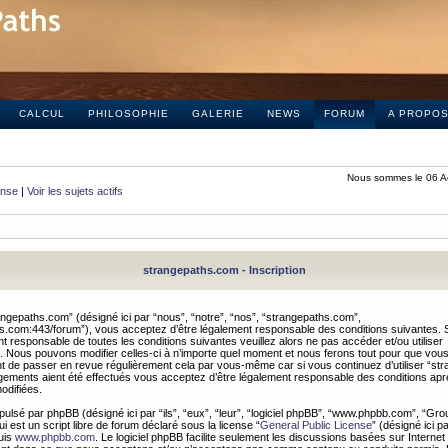
CALCUL
PHILOSOPHIE
GALERIE
NEWS
FORUM
A PROPO
Nous sommes le 06 A
onse
|
Voir les sujets actifs
strangepaths.com - Inscription
ngepaths.com” (désigné ici par “nous”, “notre”, “nos”, “strangepaths.com”,
hs.com:443/forum”), vous acceptez d’être légalement responsable des conditions suivantes. 
t responsable de toutes les conditions suivantes veuillez alors ne pas accéder et/ou utiliser
 Nous pouvons modifier celles-ci à n’importe quel moment et nous ferons tout pour que vou
dent de passer en revue régulièrement cela par vous-même car si vous continuez d’utiliser “s
ements aient été effectués vous acceptez d’être légalement responsable des conditions après
odifiées.
pulsé par phpBB (désigné ici par “ils”, “eux”, “leur”, “logiciel phpBB”, “www.phpbb.com”, “Gr
 est un script libre de forum déclaré sous la license “
General Public License
” (désigné ici p
uis
www.phpbb.com
. Le logiciel phpBB facilite seulement les discussions basées sur Internet