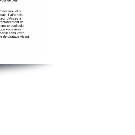
Pour de plus
ctère sexuel ou
nale. Faire cela
seur d’Accès à
 renforcement de
importe quel sujet
s que vous avez
partie sans votre
e de piratage visant