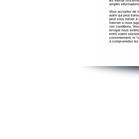
les interdit strict
amples informations
Vous acceptez de ne
autre qui peut trans
peut vous mener à 
Internet si nous ju
ces conditions. Vous
lorsque nous estimo
entré soient stocké
consentement, ni “s
à compromettre les