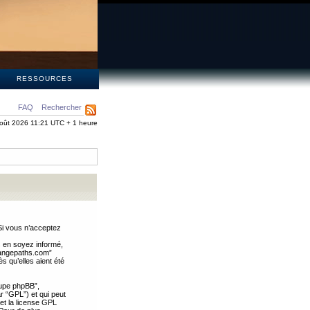
S
RESSOURCES
FAQ
Rechercher
oût 2026 11:21 UTC + 1 heure
Si vous n’acceptez
s en soyez informé,
trangepaths.com”
 qu’elles aient été
oupe phpBB”,
ar “GPL”) et qui peut
 et la license GPL