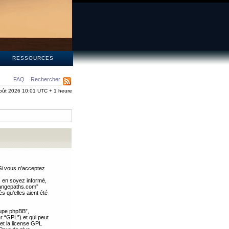
S
RESSOURCES
FAQ
Rechercher
oût 2026 10:01 UTC + 1 heure
Si vous n’acceptez
s en soyez informé,
trangepaths.com”
 qu’elles aient été
oupe phpBB”,
ar “GPL”) et qui peut
 et la license GPL