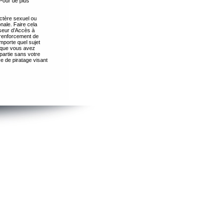
Pour de plus
ctère sexuel ou
nale. Faire cela
seur d’Accès à
 renforcement de
importe quel sujet
s que vous avez
partie sans votre
e de piratage visant