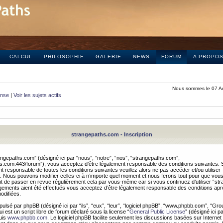
CALCUL
PHILOSOPHIE
GALERIE
NEWS
FORUM
A PROPO
Nous sommes le 07 A
onse
|
Voir les sujets actifs
strangepaths.com - Inscription
ngepaths.com” (désigné ici par “nous”, “notre”, “nos”, “strangepaths.com”,
hs.com:443/forum”), vous acceptez d’être légalement responsable des conditions suivantes. 
t responsable de toutes les conditions suivantes veuillez alors ne pas accéder et/ou utiliser
 Nous pouvons modifier celles-ci à n’importe quel moment et nous ferons tout pour que vou
dent de passer en revue régulièrement cela par vous-même car si vous continuez d’utiliser “s
ements aient été effectués vous acceptez d’être légalement responsable des conditions après
odifiées.
pulsé par phpBB (désigné ici par “ils”, “eux”, “leur”, “logiciel phpBB”, “www.phpbb.com”, “Gr
 est un script libre de forum déclaré sous la license “
General Public License
” (désigné ici p
uis
www.phpbb.com
. Le logiciel phpBB facilite seulement les discussions basées sur Internet