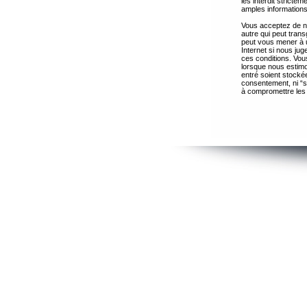
les interdit strict
amples informations
Vous acceptez de ne
autre qui peut trans
peut vous mener à 
Internet si nous ju
ces conditions. Vous
lorsque nous estimo
entré soient stocké
consentement, ni “s
à compromettre les