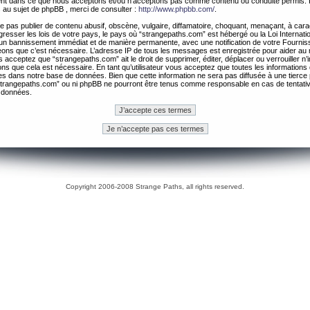
ement dans ce que nous acceptons et/ou n’acceptons pas comme contenu ou conduite permis. 
 au sujet de phpBB , merci de consulter :
http://www.phpbb.com/
.
 pas publier de contenu abusif, obscène, vulgaire, diffamatoire, choquant, menaçant, à cara
gresser les lois de votre pays, le pays où “strangepaths.com” est hébergé ou la Loi Internatio
un bannissement immédiat et de manière permanente, avec une notification de votre Fournis
geons que c’est nécessaire. L’adresse IP de tous les messages est enregistrée pour aider au
 acceptez que “strangepaths.com” ait le droit de supprimer, éditer, déplacer ou verrouiller n’
ns que cela est nécessaire. En tant qu’utilisateur vous acceptez que toutes les information
es dans notre base de données. Bien que cette information ne sera pas diffusée à une tierce 
trangepaths.com” ou ni phpBB ne pourront être tenus comme responsable en cas de tentativ
 données.
Copyright 2006-2008 Strange Paths, all rights reserved.