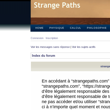
HOME
PHYSIQUE
CALCUL
PHILOSOPHIE
Connexion
Inscription
Voir les messages sans réponse
|
Voir les sujets actifs
Index du forum
strange
En accédant à “strangepaths.com” (d
“strangepaths.com”, “https://stra
d’être légalement responsable des 
d’être légalement responsable de to
ne pas accéder et/ou utiliser “str
ci à n’importe quel moment et nous