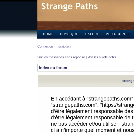
HOME
PHYSIQUE
CALCUL
PHILOSOPHIE
Connexion
Inscription
Voir les messages sans réponse
|
Voir les sujets actifs
Index du forum
strange
En accédant à “strangepaths.com” (d
“strangepaths.com”, “https://stra
d’être légalement responsable des 
d’être légalement responsable de to
ne pas accéder et/ou utiliser “str
ci à n’importe quel moment et nous