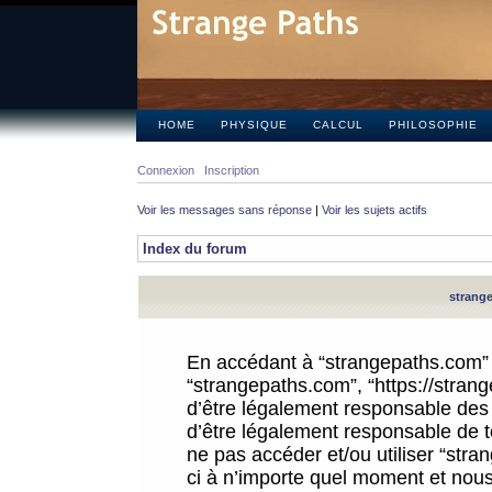
HOME
PHYSIQUE
CALCUL
PHILOSOPHIE
Connexion
Inscription
Voir les messages sans réponse
|
Voir les sujets actifs
Index du forum
strange
En accédant à “strangepaths.com” (d
“strangepaths.com”, “https://stra
d’être légalement responsable des 
d’être légalement responsable de to
ne pas accéder et/ou utiliser “str
ci à n’importe quel moment et nous