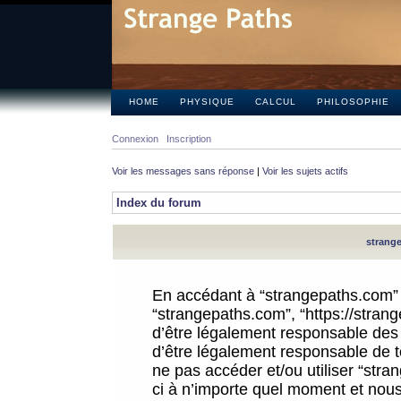
HOME
PHYSIQUE
CALCUL
PHILOSOPHIE
Connexion
Inscription
Voir les messages sans réponse
|
Voir les sujets actifs
Index du forum
strange
En accédant à “strangepaths.com” (d
“strangepaths.com”, “https://stra
d’être légalement responsable des 
d’être légalement responsable de to
ne pas accéder et/ou utiliser “str
ci à n’importe quel moment et nous