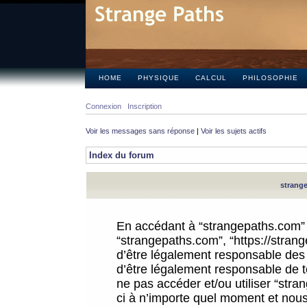
HOME
PHYSIQUE
CALCUL
PHILOSOPHIE
Connexion
Inscription
Voir les messages sans réponse
|
Voir les sujets actifs
Index du forum
strange
En accédant à “strangepaths.com” (d
“strangepaths.com”, “https://stra
d’être légalement responsable des 
d’être légalement responsable de to
ne pas accéder et/ou utiliser “str
ci à n’importe quel moment et nous