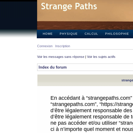
HOME
PHYSIQUE
CALCUL
PHILOSOPHIE
Connexion
Inscription
Voir les messages sans réponse
|
Voir les sujets actifs
Index du forum
strange
En accédant à “strangepaths.com” (d
“strangepaths.com”, “https://stra
d’être légalement responsable des 
d’être légalement responsable de to
ne pas accéder et/ou utiliser “str
ci à n’importe quel moment et nous