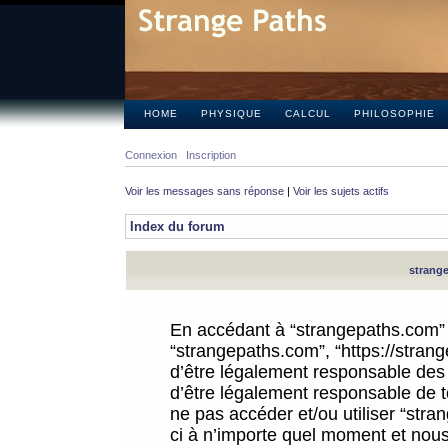
HOME
PHYSIQUE
CALCUL
PHILOSOPHIE
Connexion
Inscription
Voir les messages sans réponse
|
Voir les sujets actifs
Index du forum
strange
En accédant à “strangepaths.com” (d
“strangepaths.com”, “https://stra
d’être légalement responsable des 
d’être légalement responsable de to
ne pas accéder et/ou utiliser “str
ci à n’importe quel moment et nous