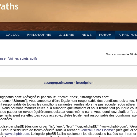
CALCUL
PHILOSOPHIE
GALERIE
NEWS
FORUM
A PROPO
Nous sommes le 07 A
onse
|
Voir les sujets actifs
strangepaths.com - Inscription
ngepaths.com” (désigné ici par “nous”, “notre”, “nos”, “strangepaths.com”,
hs.com:443/forum”), vous acceptez d’être légalement responsable des conditions suivantes. 
t responsable de toutes les conditions suivantes veuillez alors ne pas accéder et/ou utiliser
 Nous pouvons modifier celles-ci à n’importe quel moment et nous ferons tout pour que vou
dent de passer en revue régulièrement cela par vous-même car si vous continuez d’utiliser “s
ements aient été effectués vous acceptez d’être légalement responsable des conditions après
odifiées.
pulsé par phpBB (désigné ici par “ils”, “eux”, “leur”, “logiciel phpBB”, “www.phpbb.com”, “Gr
 est un script libre de forum déclaré sous la license “
General Public License
” (désigné ici p
uis
www.phpbb.com
. Le logiciel phpBB facilite seulement les discussions basées sur Internet