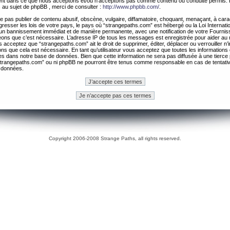
ement dans ce que nous acceptons et/ou n’acceptons pas comme contenu ou conduite permis. 
 au sujet de phpBB , merci de consulter :
http://www.phpbb.com/
.
 pas publier de contenu abusif, obscène, vulgaire, diffamatoire, choquant, menaçant, à cara
gresser les lois de votre pays, le pays où “strangepaths.com” est hébergé ou la Loi Internatio
un bannissement immédiat et de manière permanente, avec une notification de votre Fournis
geons que c’est nécessaire. L’adresse IP de tous les messages est enregistrée pour aider au
 acceptez que “strangepaths.com” ait le droit de supprimer, éditer, déplacer ou verrouiller n’
ns que cela est nécessaire. En tant qu’utilisateur vous acceptez que toutes les information
es dans notre base de données. Bien que cette information ne sera pas diffusée à une tierce 
trangepaths.com” ou ni phpBB ne pourront être tenus comme responsable en cas de tentativ
 données.
Copyright 2006-2008 Strange Paths, all rights reserved.