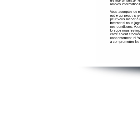
les interdit strict
amples informations
Vous acceptez de ne
autre qui peut trans
peut vous mener à 
Internet si nous ju
ces conditions. Vous
lorsque nous estimo
entré soient stocké
consentement, ni “s
à compromettre les