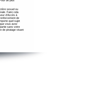
Pour de plus
ctère sexuel ou
nale. Faire cela
seur d’Accès à
 renforcement de
importe quel sujet
s que vous avez
partie sans votre
e de piratage visant