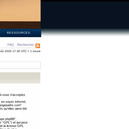
S
RESSOURCES
FAQ
Rechercher
oût 2026 17:30 UTC + 1 heure
Si vous n’acceptez
s en soyez informé,
trangepaths.com”
 qu’elles aient été
oupe phpBB”,
ar “GPL”) et qui peut
 et la license GPL