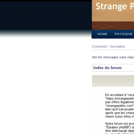
HOME
PHYSIQUE
Connexion
Inscription
Voir les messages sans rép
Index du forum
En accédant à “stra
“https://strangepat
pas d’être légalemen
“strangepaths.com”.
bien qu’il soit pru
après que les chang
mises à jour et/ou m
Notre forum est pro
“Équipes phpBB”) qui
être téléchargé dep