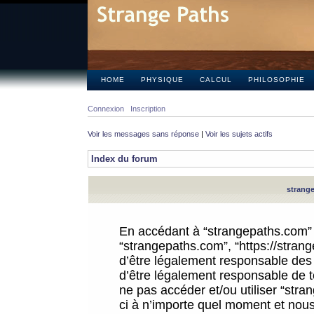
HOME
PHYSIQUE
CALCUL
PHILOSOPHIE
Connexion
Inscription
Voir les messages sans réponse
|
Voir les sujets actifs
Index du forum
strange
En accédant à “strangepaths.com” (d
“strangepaths.com”, “https://stra
d’être légalement responsable des 
d’être légalement responsable de to
ne pas accéder et/ou utiliser “str
ci à n’importe quel moment et nous