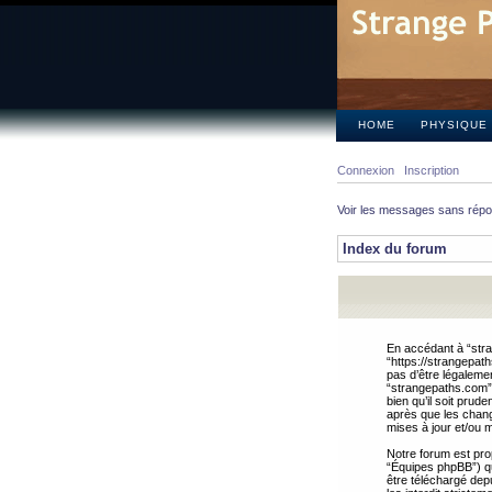
HOME
PHYSIQUE
Connexion
Inscription
Voir les messages sans rép
Index du forum
En accédant à “stra
“https://strangepat
pas d’être légalemen
“strangepaths.com”.
bien qu’il soit pru
après que les chang
mises à jour et/ou m
Notre forum est pro
“Équipes phpBB”) qui
être téléchargé dep