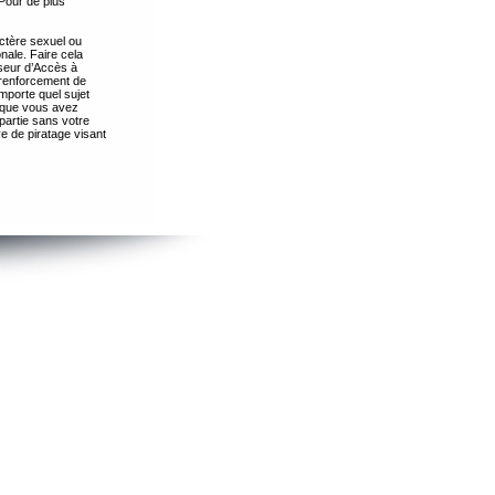
Pour de plus
ctère sexuel ou
nale. Faire cela
seur d’Accès à
 renforcement de
importe quel sujet
s que vous avez
partie sans votre
e de piratage visant