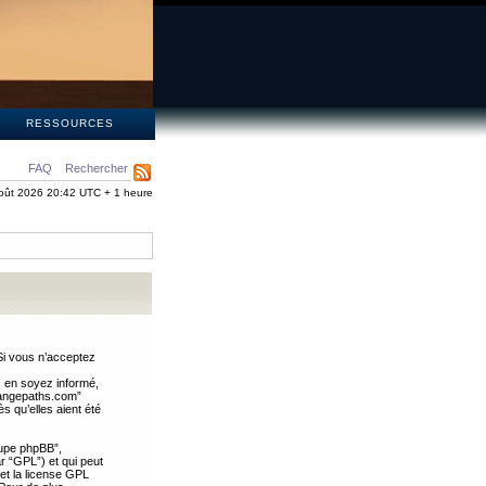
S
RESSOURCES
FAQ
Rechercher
oût 2026 20:42 UTC + 1 heure
Si vous n’acceptez
s en soyez informé,
trangepaths.com”
 qu’elles aient été
oupe phpBB”,
ar “GPL”) et qui peut
 et la license GPL