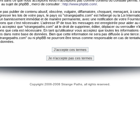
ement dans ce que nous acceptons et/ou n’acceptons pas comme contenu ou conduite permis. 
 au sujet de phpBB , merci de consulter :
http://www.phpbb.com/
.
 pas publier de contenu abusif, obscène, vulgaire, diffamatoire, choquant, menaçant, à cara
gresser les lois de votre pays, le pays où “strangepaths.com” est hébergé ou la Loi Internatio
un bannissement immédiat et de manière permanente, avec une notification de votre Fournis
geons que c’est nécessaire. L’adresse IP de tous les messages est enregistrée pour aider au
 acceptez que “strangepaths.com” ait le droit de supprimer, éditer, déplacer ou verrouiller n’
ns que cela est nécessaire. En tant qu’utilisateur vous acceptez que toutes les information
es dans notre base de données. Bien que cette information ne sera pas diffusée à une tierce 
trangepaths.com” ou ni phpBB ne pourront être tenus comme responsable en cas de tentativ
 données.
Copyright 2006-2008 Strange Paths, all rights reserved.