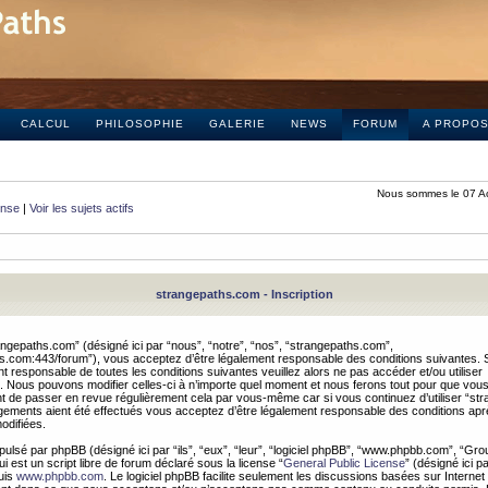
CALCUL
PHILOSOPHIE
GALERIE
NEWS
FORUM
A PROPO
Nous sommes le 07 A
onse
|
Voir les sujets actifs
strangepaths.com - Inscription
ngepaths.com” (désigné ici par “nous”, “notre”, “nos”, “strangepaths.com”,
hs.com:443/forum”), vous acceptez d’être légalement responsable des conditions suivantes. 
t responsable de toutes les conditions suivantes veuillez alors ne pas accéder et/ou utiliser
 Nous pouvons modifier celles-ci à n’importe quel moment et nous ferons tout pour que vou
dent de passer en revue régulièrement cela par vous-même car si vous continuez d’utiliser “s
ements aient été effectués vous acceptez d’être légalement responsable des conditions après
odifiées.
pulsé par phpBB (désigné ici par “ils”, “eux”, “leur”, “logiciel phpBB”, “www.phpbb.com”, “Gr
 est un script libre de forum déclaré sous la license “
General Public License
” (désigné ici p
uis
www.phpbb.com
. Le logiciel phpBB facilite seulement les discussions basées sur Internet