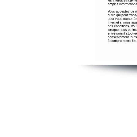
les interdit strict
amples informations
Vous acceptez de ne
autre qui peut trans
peut vous mener à 
Internet si nous ju
ces conditions. Vous
lorsque nous estimo
entré soient stocké
consentement, ni “s
à compromettre les