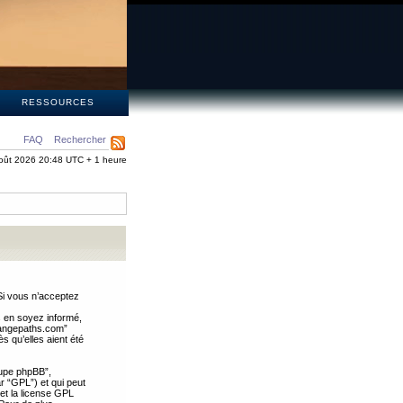
S
RESSOURCES
FAQ
Rechercher
oût 2026 20:48 UTC + 1 heure
Si vous n’acceptez
s en soyez informé,
trangepaths.com”
 qu’elles aient été
oupe phpBB”,
ar “GPL”) et qui peut
 et la license GPL