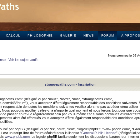
CALCUL
PHILOSOPHIE
GALERIE
NEWS
FORUM
A PROPO
Nous sommes le 07 A
onse
|
Voir les sujets actifs
strangepaths.com - Inscription
ngepaths.com” (désigné ici par “nous”, “notre”, “nos”, “strangepaths.com”,
hs.com:443/forum”), vous acceptez d’être légalement responsable des conditions suivantes. 
t responsable de toutes les conditions suivantes veuillez alors ne pas accéder et/ou utiliser
 Nous pouvons modifier celles-ci à n’importe quel moment et nous ferons tout pour que vou
dent de passer en revue régulièrement cela par vous-même car si vous continuez d’utiliser “s
ements aient été effectués vous acceptez d’être légalement responsable des conditions après
odifiées.
pulsé par phpBB (désigné ici par “ils”, “eux”, “leur”, “logiciel phpBB”, “www.phpbb.com”, “Gr
 est un script libre de forum déclaré sous la license “
General Public License
” (désigné ici p
uis
www.phpbb.com
. Le logiciel phpBB facilite seulement les discussions basées sur Internet