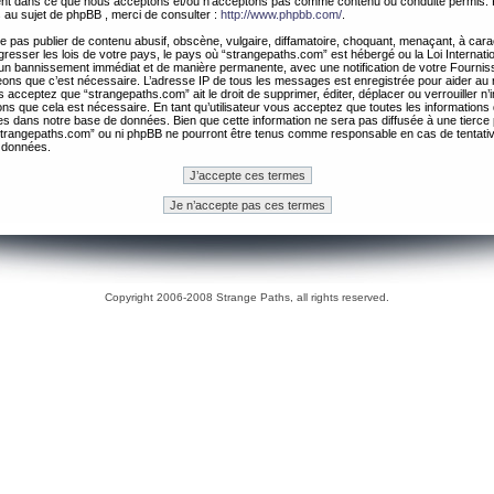
ement dans ce que nous acceptons et/ou n’acceptons pas comme contenu ou conduite permis. 
 au sujet de phpBB , merci de consulter :
http://www.phpbb.com/
.
 pas publier de contenu abusif, obscène, vulgaire, diffamatoire, choquant, menaçant, à cara
gresser les lois de votre pays, le pays où “strangepaths.com” est hébergé ou la Loi Internatio
un bannissement immédiat et de manière permanente, avec une notification de votre Fournis
geons que c’est nécessaire. L’adresse IP de tous les messages est enregistrée pour aider au
 acceptez que “strangepaths.com” ait le droit de supprimer, éditer, déplacer ou verrouiller n’
ns que cela est nécessaire. En tant qu’utilisateur vous acceptez que toutes les information
es dans notre base de données. Bien que cette information ne sera pas diffusée à une tierce 
trangepaths.com” ou ni phpBB ne pourront être tenus comme responsable en cas de tentativ
 données.
Copyright 2006-2008 Strange Paths, all rights reserved.