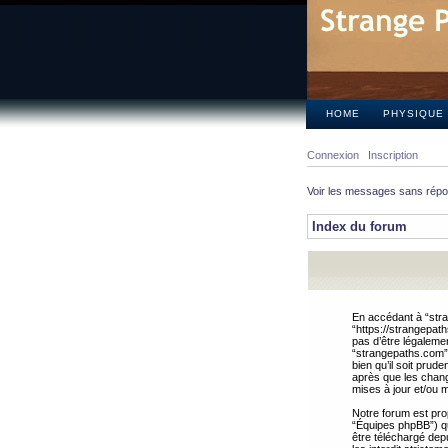
HOME
PHYSIQUE
Connexion
Inscription
Voir les messages sans rép
Index du forum
En accédant à “stra
“https://strangepat
pas d’être légalemen
“strangepaths.com”.
bien qu’il soit pru
après que les chang
mises à jour et/ou m
Notre forum est pro
“Équipes phpBB”) qui
être téléchargé dep