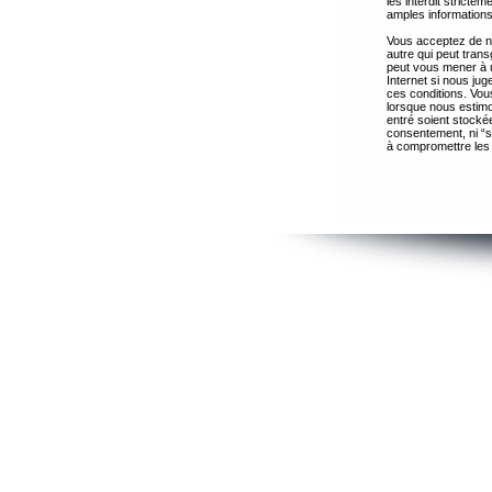
les interdit strict
amples informations
Vous acceptez de ne
autre qui peut trans
peut vous mener à 
Internet si nous ju
ces conditions. Vous
lorsque nous estimo
entré soient stocké
consentement, ni “s
à compromettre les