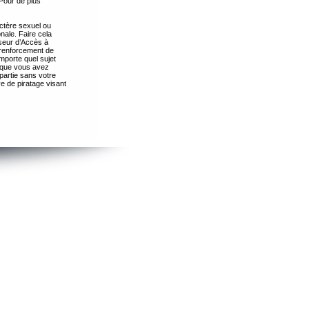
Pour de plus
ctère sexuel ou
nale. Faire cela
seur d’Accès à
 renforcement de
importe quel sujet
s que vous avez
partie sans votre
e de piratage visant