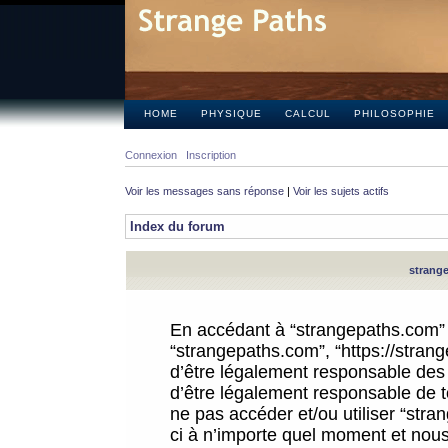
HOME
PHYSIQUE
CALCUL
PHILOSOPHIE
Connexion
Inscription
Voir les messages sans réponse
|
Voir les sujets actifs
Index du forum
strange
En accédant à “strangepaths.com” (d
“strangepaths.com”, “https://stra
d’être légalement responsable des 
d’être légalement responsable de to
ne pas accéder et/ou utiliser “str
ci à n’importe quel moment et nous